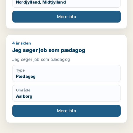
Nordjylland, Midtjylland
Mere info
4 år siden
Jeg søger job som pædagog
Jeg søger job som pædagog
Jeg søger job som pædagog
Type
Pædagog
Område
Aalborg
Mere info