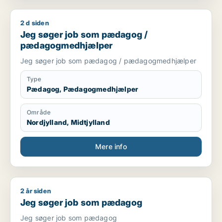
2 d siden
Jeg søger job som pædagog / pædagogmedhjælper
Jeg søger job som pædagog /
pædagogmedhjælper
Jeg søger job som pædagog / pædagogmedhjælper
Type
Pædagog, Pædagogmedhjælper
Område
Nordjylland, Midtjylland
Mere info
2 år siden
Jeg søger job som pædagog
Jeg søger job som pædagog
Jeg søger job som pædagog