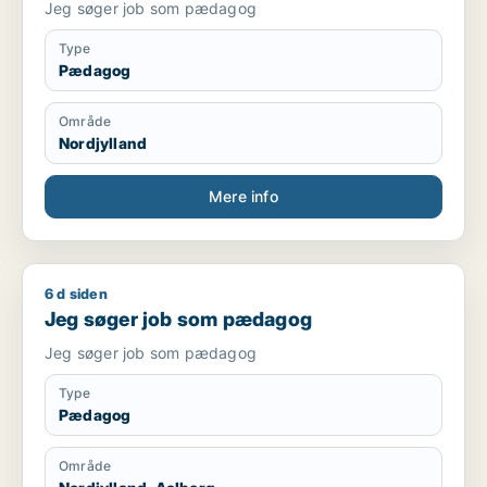
Jeg søger job som pædagog
Type
Pædagog
Område
Nordjylland
Mere info
6 d siden
Jeg søger job som pædagog
Jeg søger job som pædagog
Jeg søger job som pædagog
Type
Pædagog
Område