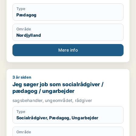
Type
Pædagog
Område
Nordjylland
Mere info
3 år siden
Jeg søger job som socialrådgiver / pædagog / ungarbejder
Jeg søger job som socialrådgiver /
pædagog / ungarbejder
sagsbehandler, ungeområdet, rådgiver
Type
Socialrådgiver, Pædagog, Ungarbejder
Område