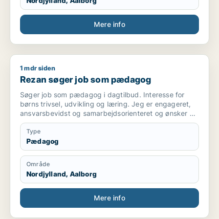
Nordjylland, Aalborg
Mere info
1 mdr siden
Rezan søger job som pædagog
Rezan søger job som pædagog
Søger job som pædagog i dagtilbud. Interesse for
børns trivsel, udvikling og læring. Jeg er engageret,
ansvarsbevidst og samarbejdsorienteret og ønsker at
bidrage til et trygt og udviklende miljø for børnene.
Type
Pædagog
Område
Nordjylland, Aalborg
Mere info