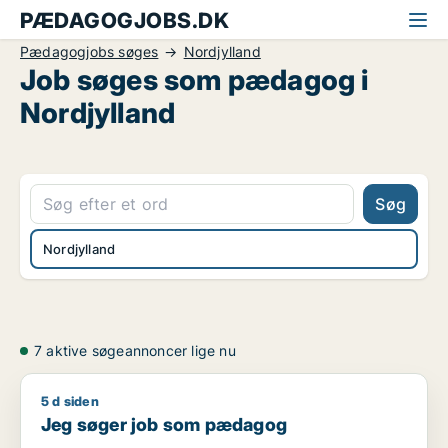
PÆDAGOGJOBS.DK
Pædagogjobs søges
Nordjylland
Job søges som pædagog i
Nordjylland
Søg
Nordjylland
7 aktive søgeannoncer lige nu
5 d siden
Jeg søger job som pædagog
Jeg søger job som pædagog