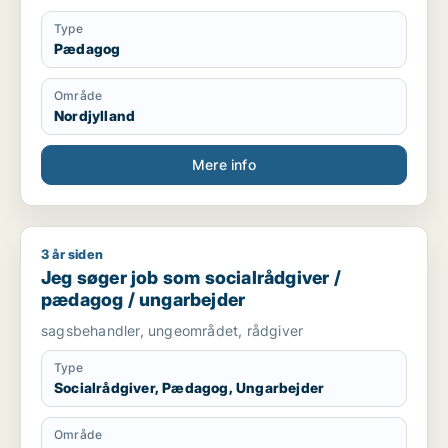
Type
Pædagog
Område
Nordjylland
Mere info
3 år siden
Jeg søger job som socialrådgiver / pædagog / ungarbejder
Jeg søger job som socialrådgiver /
pædagog / ungarbejder
sagsbehandler, ungeområdet, rådgiver
Type
Socialrådgiver, Pædagog, Ungarbejder
Område