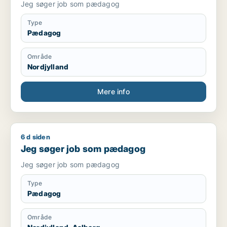
Jeg søger job som pædagog
Type
Pædagog
Område
Nordjylland
Mere info
6 d siden
Jeg søger job som pædagog
Jeg søger job som pædagog
Jeg søger job som pædagog
Type
Pædagog
Område