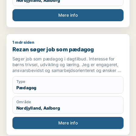
Nordjylland, Aalborg
Mere info
1 mdr siden
Rezan søger job som pædagog
Rezan søger job som pædagog
Søger job som pædagog i dagtilbud. Interesse for
børns trivsel, udvikling og læring. Jeg er engageret,
ansvarsbevidst og samarbejdsorienteret og ønsker at
bidrage til et trygt og udviklende miljø for børnene.
Type
Pædagog
Område
Nordjylland, Aalborg
Mere info