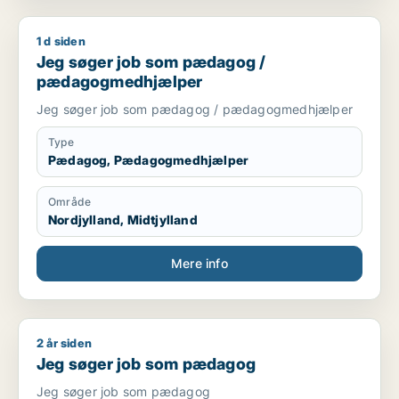
1 d siden
Jeg søger job som pædagog / pædagogmedhjælper
Jeg søger job som pædagog /
pædagogmedhjælper
Jeg søger job som pædagog / pædagogmedhjælper
Type
Pædagog, Pædagogmedhjælper
Område
Nordjylland, Midtjylland
Mere info
2 år siden
Jeg søger job som pædagog
Jeg søger job som pædagog
Jeg søger job som pædagog