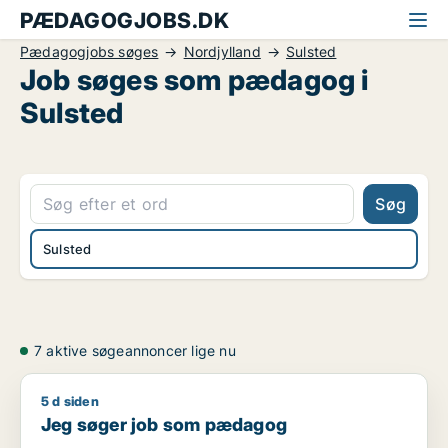
PÆDAGOGJOBS.DK
Pædagogjobs søges
Nordjylland
Sulsted
Job søges som pædagog i
Sulsted
Søg
Sulsted
7 aktive søgeannoncer lige nu
5 d siden
Jeg søger job som pædagog
Jeg søger job som pædagog