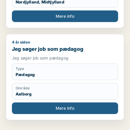
Nordjylland, Midtjylland
Mere info
4 år siden
Jeg søger job som pædagog
Jeg søger job som pædagog
Jeg søger job som pædagog
Type
Pædagog
Område
Aalborg
Mere info