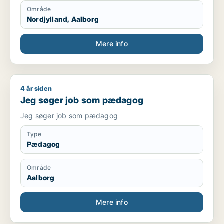
Område
Nordjylland, Aalborg
Mere info
4 år siden
Jeg søger job som pædagog
Jeg søger job som pædagog
Jeg søger job som pædagog
Type
Pædagog
Område
Aalborg
Mere info