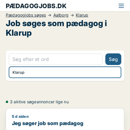
PÆDAGOGJOBS.DK
Pædagogjobs søges
Aalborg
Klarup
Job søges som pædagog i
Klarup
Søg
Klarup
3 aktive søgeannoncer lige nu
5 d siden
Jeg søger job som pædagog
Jeg søger job som pædagog