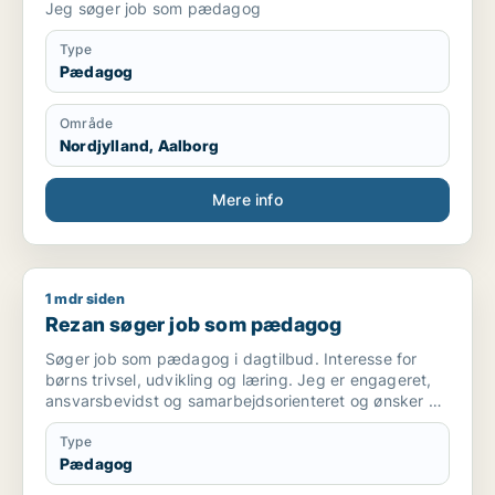
Jeg søger job som pædagog
Type
Pædagog
Område
Nordjylland, Aalborg
Mere info
1 mdr siden
Rezan søger job som pædagog
Rezan søger job som pædagog
Søger job som pædagog i dagtilbud. Interesse for
børns trivsel, udvikling og læring. Jeg er engageret,
ansvarsbevidst og samarbejdsorienteret og ønsker at
bidrage til et trygt og udviklende miljø for børnene.
Type
Pædagog