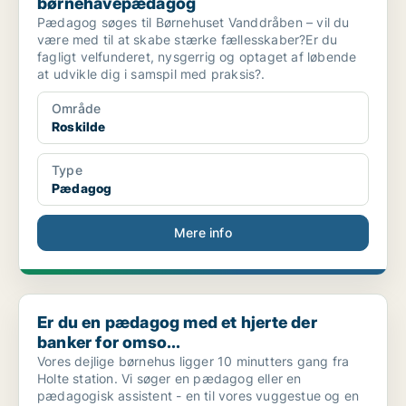
børnehavepædagog
Pædagog søges til Børnehuset Vanddråben – vil du
være med til at skabe stærke fællesskaber?Er du
fagligt velfunderet, nysgerrig og optaget af løbende
at udvikle dig i samspil med praksis?.
Område
Roskilde
Type
Pædagog
Mere info
Er du en pædagog med et hjerte der banker for omso...
Er du en pædagog med et hjerte der
banker for omso...
Vores dejlige børnehus ligger 10 minutters gang fra
Holte station. Vi søger en pædagog eller en
pædagogisk assistent - en til vores vuggestue og en