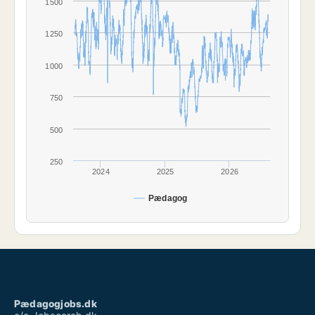
1500
1250
1000
750
500
250
2024
2025
2026
Pædagog
Pædagogjobs.dk