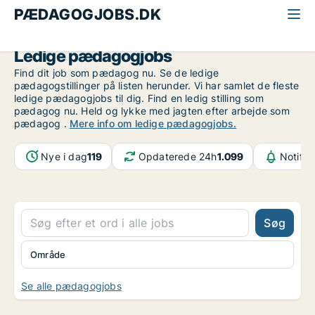
PÆDAGOGJOBS.DK
Alle pædagogjobs
Ledige pædagogjobs
Find dit job som pædagog nu. Se de ledige
pædagogstillinger på listen herunder. Vi har samlet de fleste
ledige pædagogjobs til dig. Find en ledig stilling som
pædagog nu. Held og lykke med jagten efter arbejde som
pædagog .
Mere info om ledige pædagogjobs.
Nye i dag
119
Opdaterede 24h
1.099
Notifik
Søg
Område
Se alle pædagogjobs