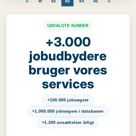
←
41
42
43
44
45
→
UDVALGTE KUNDER
+3.000
jobudbydere
bruger vores
services
+100.000 jobsøgere
+1.000.000 jobsøgere i databasen
+1.200 ansættelser årligt