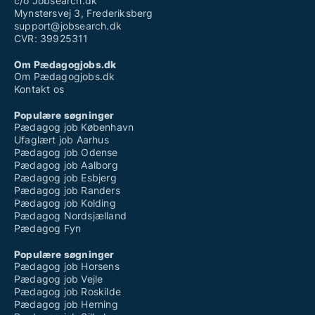
c/o Jobsearch.dk
Mynstersvej 3, Frederiksberg
support@jobsearch.dk
CVR: 39925311
Om Pædagogjobs.dk
Om Pædagogjobs.dk
Kontakt os
Populære søgninger
Pædagog job København
Ufaglært job Aarhus
Pædagog job Odense
Pædagog job Aalborg
Pædagog job Esbjerg
Pædagog job Randers
Pædagog job Kolding
Pædagog Nordsjælland
Pædagog Fyn
Populære søgninger
Pædagog job Horsens
Pædagog job Vejle
Pædagog job Roskilde
Pædagog job Herning