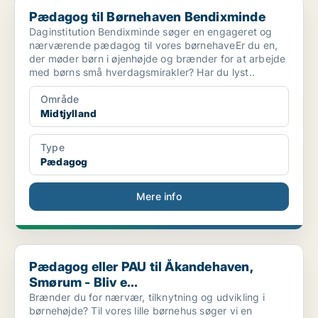
Pædagog til Børnehaven Bendixminde
Pædagog til Børnehaven Bendixminde
Daginstitution Bendixminde søger en engageret og
nærværende pædagog til vores børnehaveEr du en,
der møder børn i øjenhøjde og brænder for at arbejde
med børns små hverdagsmirakler? Har du lyst..
Område
Midtjylland
Type
Pædagog
Mere info
Pædagog eller PAU til Åkandehaven, Smørum - Bliv e...
Pædagog eller PAU til Åkandehaven,
Smørum - Bliv e...
Brænder du for nærvær, tilknytning og udvikling i
børnehøjde? Til vores lille børnehus søger vi en