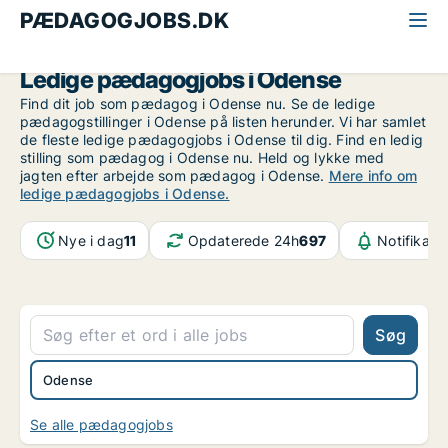
PÆDAGOGJOBS.DK
Alle pædagogjobs
Odense
Ledige pædagogjobs i Odense
Find dit job som pædagog i Odense nu. Se de ledige
pædagogstillinger i Odense på listen herunder. Vi har samlet
de fleste ledige pædagogjobs i Odense til dig. Find en ledig
stilling som pædagog i Odense nu. Held og lykke med
jagten efter arbejde som pædagog i Odense.
Mere info om
ledige pædagogjobs i Odense.
Nye i dag
11
Opdaterede 24h
697
Notifikati
Søg
Odense
Se alle pædagogjobs