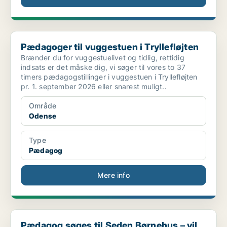
Pædagoger til vuggestuen i Tryllefløjten
Pædagoger til vuggestuen i Tryllefløjten
Brænder du for vuggestuelivet og tidlig, rettidig
indsats er det måske dig, vi søger til vores to 37
timers pædagogstillinger i vuggestuen i Tryllefløjten
pr. 1. september 2026 eller snarest muligt..
Område
Odense
Type
Pædagog
Mere info
Pædagog søges til Seden Børnehus – vil du skabe ma...
Pædagog søges til Seden Børnehus – vil