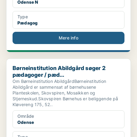
Odense N
Type
Pædagog
Mere info
Børneinstitution Abildgård søger 2 pædagoger / pæd...
Børneinstitution Abildgård søger 2
pædagoger / pæd...
Om Børneinstitution AbildgårdBørneinstitution
Abildgård er sammensat af børnehusene
Planteskolen, Skovspiren, Mosaikken og
Stjerneskud.Skovspiren Børnehus er beliggende på
Kløvereng 175, 52..
Område
Odense
Type