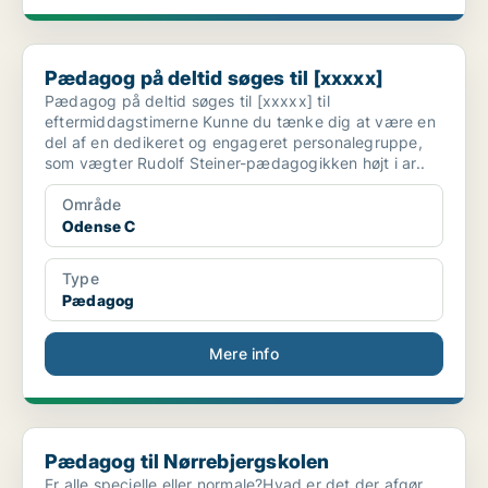
Pædagog på deltid søges til [xxxxx]
Pædagog på deltid søges til [xxxxx]
Pædagog på deltid søges til [xxxxx] til
eftermiddagstimerne Kunne du tænke dig at være en
del af en dedikeret og engageret personalegruppe,
som vægter Rudolf Steiner-pædagogikken højt i ar..
Område
Odense C
Type
Pædagog
Mere info
Pædagog til Nørrebjergskolen
Pædagog til Nørrebjergskolen
Er alle specielle eller normale?Hvad er det der afgør