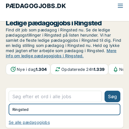
PÆDAGOGJOBS.DK
Alle pædagogjobs
Midt-og Vestsjælland
Ringsted
Ledige pædagogjobs i Ringsted
Find dit job som pædagog i Ringsted nu. Se de ledige
pædagogstillinger i Ringsted på listen herunder. Vi har
samlet de fleste ledige pædagogjobs i Ringsted til dig. Find
en ledig stilling som pædagog i Ringsted nu. Held og lykke
med jagten efter arbejde som pædagog i Ringsted.
Mere
info om ledige pædagogjobs i Ringsted.
Nye i dag
1.304
Opdaterede 24h
1.339
Noti
Søg
Ringsted
Se alle pædagogjobs