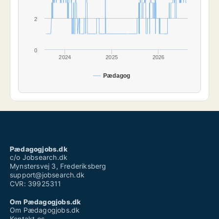
2
0
2024
2025
2026
Pædagog
Pædagogjobs.dk
c/o Jobsearch.dk
Mynstersvej 3, Frederiksberg
support@jobsearch.dk
CVR: 39925311
Om Pædagogjobs.dk
Om Pædagogjobs.dk
Kontakt os