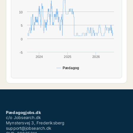
10
5
0
-5
2024
2025
2026
Pædagog
Pædagogjobs.dk
c/o Jobsearch.dk
Mynstersvej 3, Frederiksberg
support@jobsearch.dk