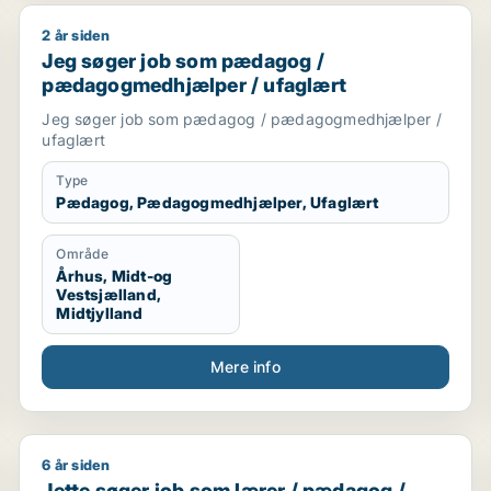
2 år siden
er
Jeg søger job som pædagog / pædagogmedhjælper 
Jeg søger job som pædagog /
pædagogmedhjælper / ufaglært
Jeg søger job som pædagog / pædagogmedhjælper /
ufaglært
Type
Pædagog, Pædagogmedhjælper, Ufaglært
Område
Århus, Midt-og
Vestsjælland,
Midtjylland
Mere info
6 år siden
underviser / pædagogmedhjælper
Jette søger job som lærer / pædagog / voksenunder
Jette søger job som lærer / pædagog /