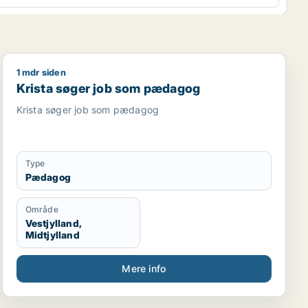
1 mdr siden
per
Krista søger job som pædagog
Krista søger job som pædagog
Krista søger job som pædagog
Type
Pædagog
Område
Vestjylland,
Midtjylland
Mere info