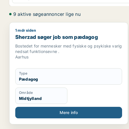
9 aktive søgeannoncer lige nu
1 mdr siden
Sherzad søger job som pædagog
Sherzad søger job som pædagog
Bostedet for mennesker med fysiske og psykiske varig
nedsat funktionsevne .
Aarhus
Type
Pædagog
Område
Midtjylland
Mere info