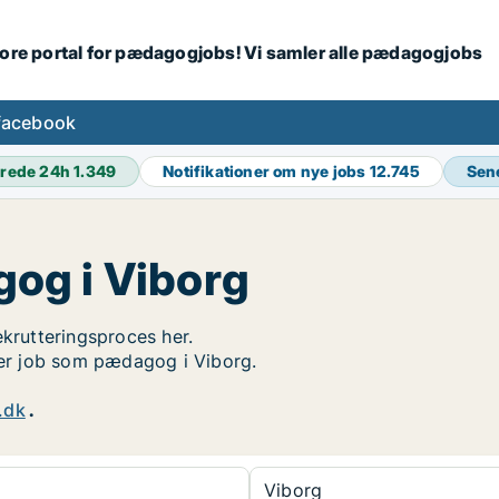
tore portal for pædagogjobs! Vi samler alle pædagogjobs
facebook
rede 24h
1.349
Notifikationer om nye jobs
12.745
Sen
og i Viborg
ekrutteringsproces her.
øger job som pædagog i Viborg.
.dk
.
Viborg