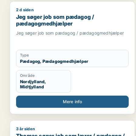
2 d siden
Jeg søger job som pædagog / pædagogmedhjælp
Jeg søger job som pædagog /
pædagogmedhjælper
Jeg søger job som pædagog / pædagogmedhjælper
Type
Pædagog, Pædagogmedhjælper
Område
Nordjylland,
Midtjylland
Mere info
3 år siden
Thomas søger job som lærer / pædagog / voksen
Thomas søger job som lærer / pædagog /