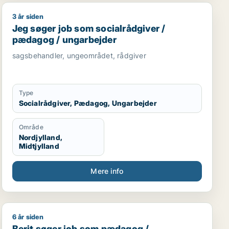
3 år siden
/ ufaglært
Jeg søger job som socialrådgiver / pædagog / ungarb
Jeg søger job som socialrådgiver /
pædagog / ungarbejder
sagsbehandler, ungeområdet, rådgiver
Type
Socialrådgiver, Pædagog, Ungarbejder
Område
Nordjylland,
Midtjylland
Mere info
6 år siden
viser
Berit søger job som pædagog / voksenunderviser
Berit søger job som pædagog /