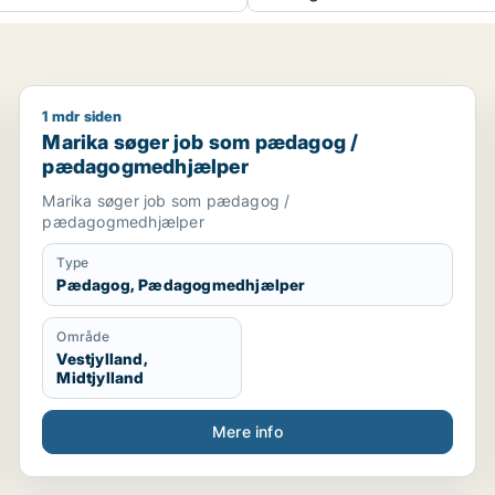
1 mdr siden
Marika søger job som pædagog / pædagogmedhjæl
Marika søger job som pædagog /
pædagogmedhjælper
Marika søger job som pædagog /
pædagogmedhjælper
Type
Pædagog, Pædagogmedhjælper
Område
Vestjylland,
Midtjylland
Mere info