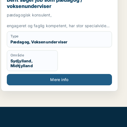
voksenunderviser
pædagogisk konsulent,
engageret og faglig kompetent, har stor specialviden
og er fleksibel
Type
Pædagog, Voksenunderviser
Område
Sydjylland,
Midtjylland
Mere info