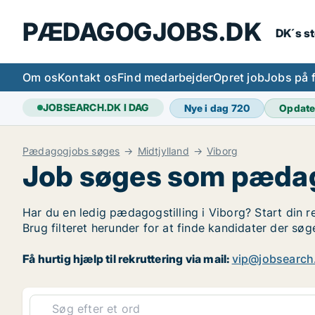
PÆDAGOGJOBS.DK
DK´s s
Om os
Kontakt os
Find medarbejder
Opret job
Jobs på 
JOBSEARCH.DK I DAG
Nye i dag
720
Opdate
Pædagogjobs søges
Midtjylland
Viborg
Job søges som pædag
Har du en ledig pædagogstilling i Viborg? Start din r
Brug filteret herunder for at finde kandidater der s
Få hurtig hjælp til rekruttering via mail:
vip@jobsearch