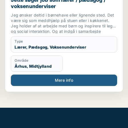
voksenunderviser
Jeg ønsker deltid i børnehave eller lignende sted. Det
være sig som meddhjælp på stuen eller i køkkenet.
Jeg holder af at arbejde med børn og inspirere til leg
og social interaktion. Og at indgå i samarbejde
omkring at skabe optimalt miljø for børnene ..og
Type
personale. Også praktiske præcise opgaver har jeg
Lærer, Pædagog, Voksenunderviser
det godt med.
Område
Århus, Midtjylland
Mere info