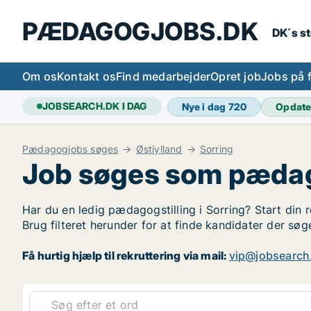
PÆDAGOGJOBS.DK
DK´s s
Om os
Kontakt os
Find medarbejder
Opret job
Jobs på 
JOBSEARCH.DK I DAG
Nye i dag
720
Opdate
Pædagogjobs søges
Østjylland
Sorring
Job søges som pædag
Har du en ledig pædagogstilling i Sorring? Start din 
Brug filteret herunder for at finde kandidater der sø
Få hurtig hjælp til rekruttering via mail:
vip@jobsearch