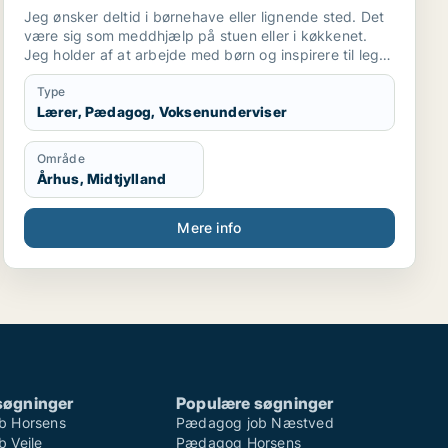
Jeg ønsker deltid i børnehave eller lignende sted. Det
være sig som meddhjælp på stuen eller i køkkenet.
Jeg holder af at arbejde med børn og inspirere til leg
og social interaktion. Og at indgå i samarbejde
omkring at skabe optimalt miljø for børnene ..og
Type
personale. Også praktiske præcise opgaver har jeg
Lærer, Pædagog, Voksenunderviser
det godt med.
Område
Århus, Midtjylland
Mere info
søgninger
Populære søgninger
b Horsens
Pædagog job Næstved
 Vejle
Pædagog Horsens