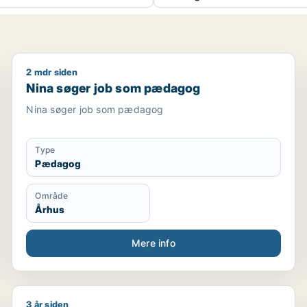
2 mdr siden
r
Nina søger job som pædagog
Nina søger job som pædagog
Nina søger job som pædagog
Type
Pædagog
Område
Århus
Mere info
3 år siden
r / ufaglært
Jeg søger job som pædagog