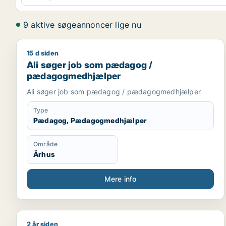
9 aktive søgeannoncer lige nu
15 d siden
Ali søger job som pædagog / pædagogmedhjælpe
Ali søger job som pædagog /
pædagogmedhjælper
Ali søger job som pædagog / pædagogmedhjælper
Type
Pædagog, Pædagogmedhjælper
Område
Århus
Mere info
2 år siden
Jeg søger job som pædagog / pædagogmedhjælpe