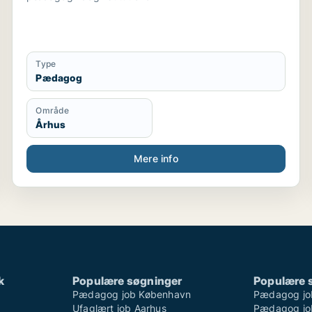
Type
Pædagog
Område
Århus
Mere info
k
Populære søgninger
Populære 
Pædagog job København
Pædagog jo
Ufaglært job Aarhus
Pædagog job