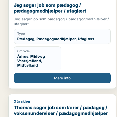
Jeg søger job som pædagog /
pædagogmedhjælper / ufaglært
Jeg søger job som pædagog / pædagogmedhjælper /
ufaglært
Type
Pædagog, Pædagogmedhjælper, Ufaglært
Område
Århus, Midt-og
Vestsjælland,
Midtjylland
Mere info
3 år siden
Thomas søger job som lærer / pædagog / voksen
Thomas søger job som lærer / pædagog /
voksenunderviser / pædagogmedhjælper