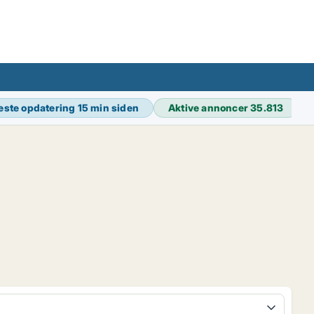
este opdatering
15 min siden
Aktive annoncer
35.813