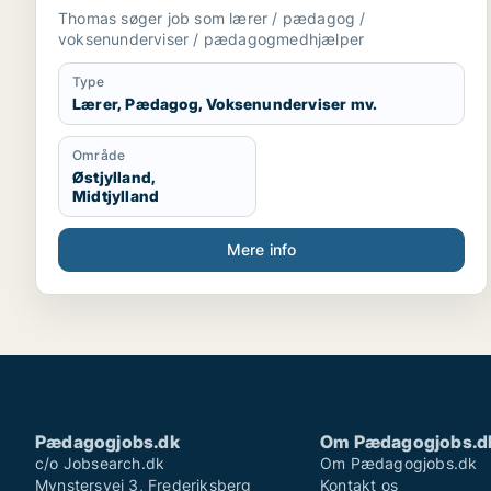
Thomas søger job som lærer / pædagog /
voksenunderviser / pædagogmedhjælper
Type
Lærer, Pædagog, Voksenunderviser mv.
Område
Østjylland,
Midtjylland
Mere info
Pædagogjobs.dk
Om Pædagogjobs.d
c/o Jobsearch.dk
Om Pædagogjobs.dk
Mynstersvej 3, Frederiksberg
Kontakt os