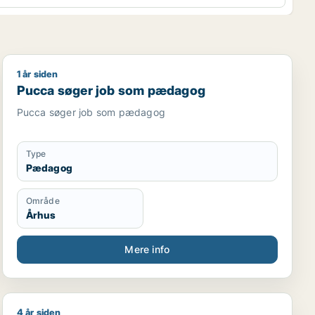
1 år siden
Pucca søger job som pædagog
Pucca søger job som pædagog
Pucca søger job som pædagog
Type
Pædagog
Område
Århus
Mere info
4 år siden
Ulla søger job som pædagog