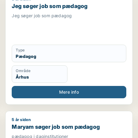
Jeg søger job som pædagog
Jeg søger job som pædagog
Type
Pædagog
Område
Århus
Mere info
5 år siden
underviser / pædagogmedhjælper
Maryam søger job som pædagog
Maryam søger job som pædagog
pædagog i daginstitutioner