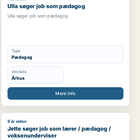
Ulla søger job som pædagog
Ulla søger job som pædagog
Type
Pædagog
Område
Århus
Mere info
6 år siden
Jette søger job som lærer / pædagog / voksenundervi
Jette søger job som lærer / pædagog /
voksenunderviser