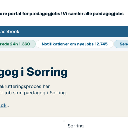
tore portal for pædagogjobs! Vi samler alle pædagogjobs
facebook
rede 24h
1.360
Notifikationer om nye jobs
12.745
Sen
og i Sorring
rekrutteringsproces her.
ger job som pædagog i Sorring.
.dk
.
Sorring