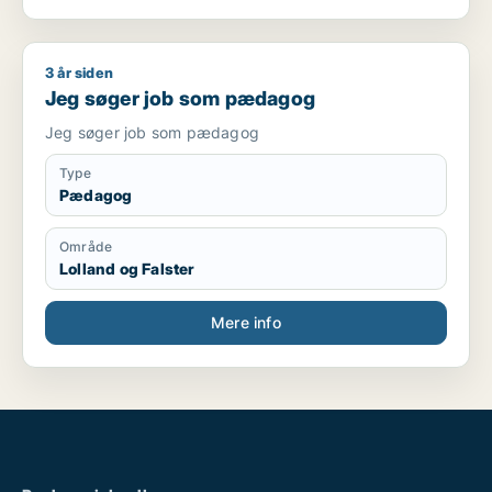
3 år siden
Jeg søger job som pædagog
Jeg søger job som pædagog
Jeg søger job som pædagog
Type
Pædagog
Område
Lolland og Falster
Mere info