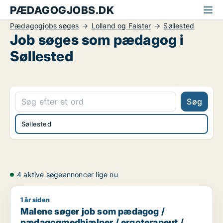
PÆDAGOGJOBS.DK
Pædagogjobs søges
Lolland og Falster
Søllested
Job søges som pædagog i
Søllested
Søg
Søllested
4 aktive søgeannoncer lige nu
1 år siden
Malene søger job som pædagog / pædagogmedhjælper / erg
Malene søger job som pædagog /
pædagogmedhjælper / ergoterapeut /