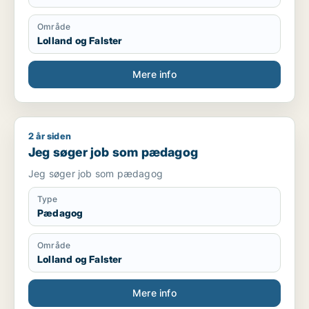
Område
Lolland og Falster
Mere info
2 år siden
Jeg søger job som pædagog
Jeg søger job som pædagog
Jeg søger job som pædagog
Type
Pædagog
Område
Lolland og Falster
Mere info