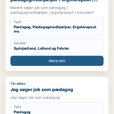
konsulent
Malene søger job som pædagog /
pædagogmedhjælper / ergoterapeut / konsulent
Type
Pædagog, Pædagogmedhjælper, Ergoterapeut
mv.
Område
Sydsjælland, Lolland og Falster
Mere info
1 år siden
Jeg søger job som pædagog
Jeg søger job som pædagog
Jeg søger job som pædagog
Type
Pædagog