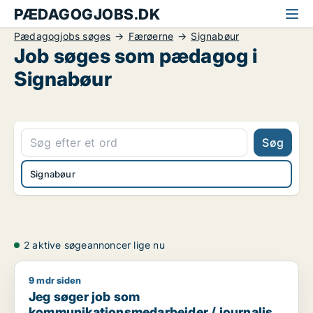
PÆDAGOGJOBS.DK
Pædagogjobs søges
Færøerne
Signabøur
Job søges som pædagog i
Signabøur
Søg
Signabøur
2 aktive søgeannoncer lige nu
9 mdr siden
Jeg søger job som kommunikationsmedarbejder / journalist 
Jeg søger job som
kommunikationsmedarbejder / journalist