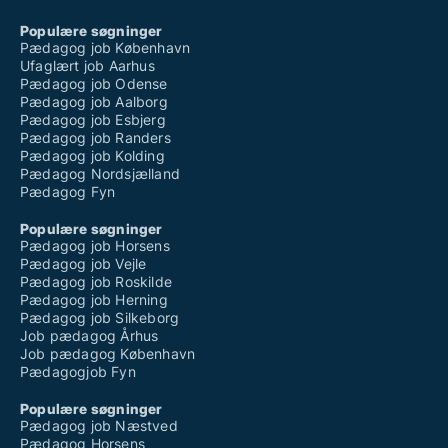
Populære søgninger
Pædagog job København
Ufaglært job Aarhus
Pædagog job Odense
Pædagog job Aalborg
Pædagog job Esbjerg
Pædagog job Randers
Pædagog job Kolding
Pædagog Nordsjælland
Pædagog Fyn
Populære søgninger
Pædagog job Horsens
Pædagog job Vejle
Pædagog job Roskilde
Pædagog job Herning
Pædagog job Silkeborg
Job pædagog Århus
Job pædagog København
Pædagogjob Fyn
Populære søgninger
Pædagog job Næstved
Pædagog Horsens