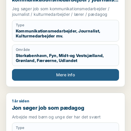
/ kulturmedarbejder / lærer / pædagog
Jeg søger job som kommunikationsmedarbejder /
journalist / kulturmedarbejder / lærer / pædagog
Type
Kommunikationsmedarbejder, Journalist,
Kulturmedarbejder mv.
Område
Storkøbenhavn, Fyn, Midt-og Vestsjælland,
Grønland, Færøerne, Udlandet
Mere info
1 år siden
Jon søger job som pædagog
Jon søger job som pædagog
Arbejde med børn og unge der har det svært
Type