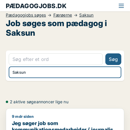
PÆDAGOGJOBS.DK
Pædagogjobs søges
Færøerne
Saksun
Job søges som pædagog i
Saksun
Søg
Saksun
2 aktive søgeannoncer lige nu
9 mdr siden
Jeg søger job som kommunikationsmedarbejder / journalist 
Jeg søger job som
kommunikationsmedarbejder / journalist