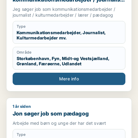
/ kulturmedarbejder / lærer / pædagog
Jeg søger job som kommunikationsmedarbejder /
journalist / kulturmedarbejder / lærer / pædagog
Type
Kommunikationsmedarbejder, Journalist,
Kulturmedarbejder mv.
Område
Storkøbenhavn, Fyn, Midt-og Vestsjælland,
Grønland, Færøerne, Udlandet
Mere info
1 år siden
Jon søger job som pædagog
Jon søger job som pædagog
Arbejde med børn og unge der har det svært
Type