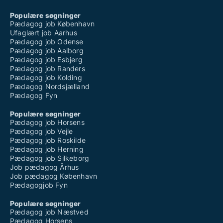
Populære søgninger
Pædagog job København
Ufaglært job Aarhus
Pædagog job Odense
Pædagog job Aalborg
Pædagog job Esbjerg
Pædagog job Randers
Pædagog job Kolding
Pædagog Nordsjælland
Pædagog Fyn
Populære søgninger
Pædagog job Horsens
Pædagog job Vejle
Pædagog job Roskilde
Pædagog job Herning
Pædagog job Silkeborg
Job pædagog Århus
Job pædagog København
Pædagogjob Fyn
Populære søgninger
Pædagog job Næstved
Pædagog Horsens