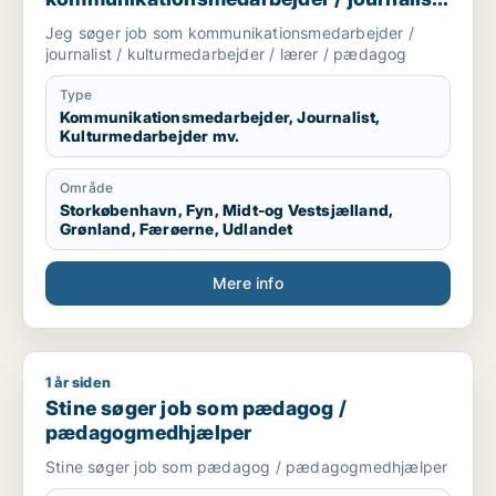
/ kulturmedarbejder / lærer / pædagog
Jeg søger job som kommunikationsmedarbejder /
journalist / kulturmedarbejder / lærer / pædagog
Type
Kommunikationsmedarbejder, Journalist,
Kulturmedarbejder mv.
Område
Storkøbenhavn, Fyn, Midt-og Vestsjælland,
Grønland, Færøerne, Udlandet
Mere info
1 år siden
Stine søger job som pædagog / pædagogmedhjælper
Stine søger job som pædagog /
pædagogmedhjælper
Stine søger job som pædagog / pædagogmedhjælper