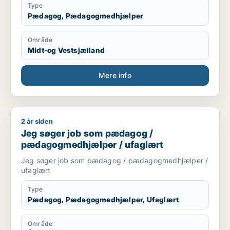
Type
Pædagog, Pædagogmedhjælper
Område
Midt-og Vestsjælland
Mere info
2 år siden
Jeg søger job som pædagog / pædagogmedhjælper / ufagl
Jeg søger job som pædagog /
pædagogmedhjælper / ufaglært
Jeg søger job som pædagog / pædagogmedhjælper /
ufaglært
Type
Pædagog, Pædagogmedhjælper, Ufaglært
Område