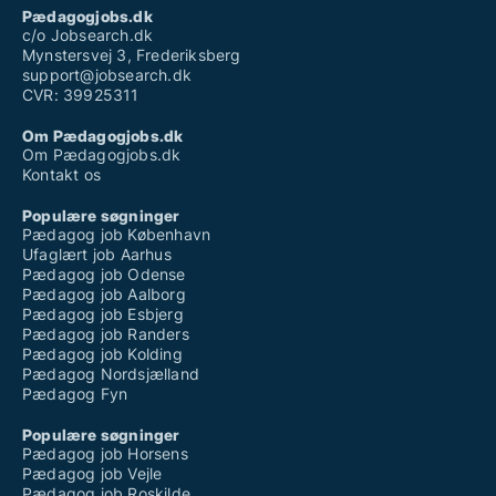
Pædagogjobs.dk
c/o Jobsearch.dk
Mynstersvej 3, Frederiksberg
support@jobsearch.dk
CVR: 39925311
Om Pædagogjobs.dk
Om Pædagogjobs.dk
Kontakt os
Populære søgninger
Pædagog job København
Ufaglært job Aarhus
Pædagog job Odense
Pædagog job Aalborg
Pædagog job Esbjerg
Pædagog job Randers
Pædagog job Kolding
Pædagog Nordsjælland
Pædagog Fyn
Populære søgninger
Pædagog job Horsens
Pædagog job Vejle
Pædagog job Roskilde