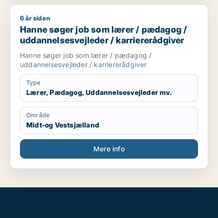
6 år siden
Hanne søger job som lærer / pædagog / uddannelsesvejleder
Hanne søger job som lærer / pædagog /
uddannelsesvejleder / karriererådgiver
Hanne søger job som lærer / pædagog /
uddannelsesvejleder / karriererådgiver
Type
Lærer, Pædagog, Uddannelsesvejleder mv.
Område
Midt-og Vestsjælland
Mere info