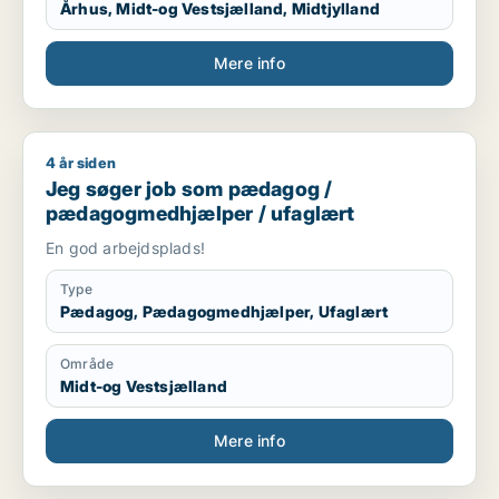
Århus, Midt-og Vestsjælland, Midtjylland
Mere info
4 år siden
Jeg søger job som pædagog / pædagogmedhjælper / ufagl
Jeg søger job som pædagog /
pædagogmedhjælper / ufaglært
En god arbejdsplads!
Type
Pædagog, Pædagogmedhjælper, Ufaglært
Område
Midt-og Vestsjælland
Mere info