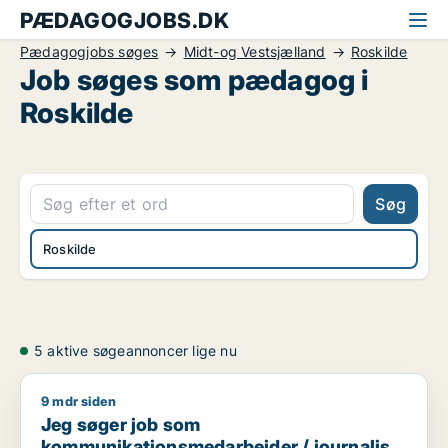
PÆDAGOGJOBS.DK
Pædagogjobs søges
Midt-og Vestsjælland
Roskilde
Job søges som pædagog i
Roskilde
Søg
Roskilde
5 aktive søgeannoncer lige nu
9 mdr siden
Jeg søger job som kommunikationsmedarbejder / journalist 
Jeg søger job som
kommunikationsmedarbejder / journalist