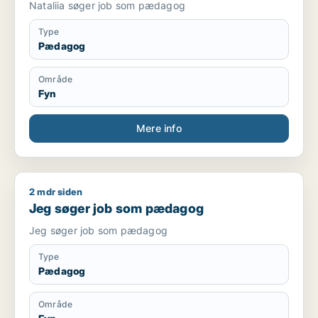
Nataliia søger job som pædagog
Type
Pædagog
Område
Fyn
Mere info
2 mdr siden
Jeg søger job som pædagog
Jeg søger job som pædagog
Jeg søger job som pædagog
Type
Pædagog
Område