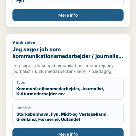
Fyn
Mere info
9 mdr siden
Jeg søger job som kommunikationsmedarbejder / journalist 
Jeg søger job som
kommunikationsmedarbejder / journalist
/ kulturmedarbejder / lærer / pædagog
Jeg søger job som kommunikationsmedarbejder /
journalist / kulturmedarbejder / lærer / pædagog
Type
Kommunikationsmedarbejder, Journalist,
Kulturmedarbejder mv.
Område
Storkøbenhavn, Fyn, Midt-og Vestsjælland,
Grønland, Færøerne, Udlandet
Mere info