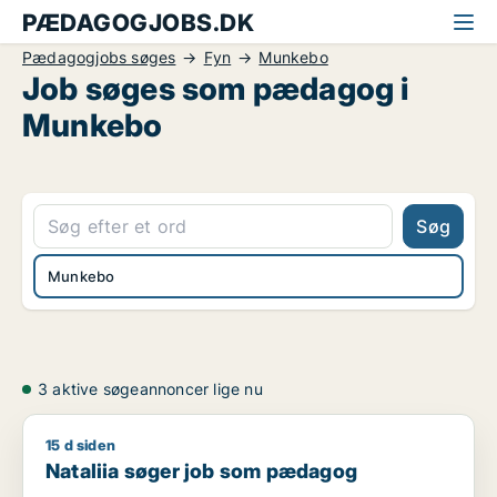
PÆDAGOGJOBS.DK
Pædagogjobs søges
Fyn
Munkebo
Job søges som pædagog i
Munkebo
Søg
Munkebo
3 aktive søgeannoncer lige nu
15 d siden
Nataliia søger job som pædagog
Nataliia søger job som pædagog