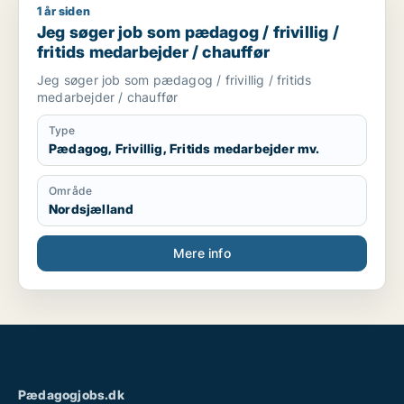
1 år siden
Jeg søger job som pædagog / frivillig / fritids medarbejder /
Jeg søger job som pædagog / frivillig /
fritids medarbejder / chauffør
Jeg søger job som pædagog / frivillig / fritids
medarbejder / chauffør
Type
Pædagog, Frivillig, Fritids medarbejder mv.
Område
Nordsjælland
Mere info
Pædagogjobs.dk