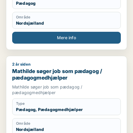
Pædagog
Område
Nordsjælland
Mere info
2 år siden
Mathilde søger job som pædagog / pædagogmedhjælper
Mathilde søger job som pædagog /
pædagogmedhjælper
Mathilde søger job som pædagog /
pædagogmedhjælper
Type
Pædagog, Pædagogmedhjælper
Område
Nordsjælland