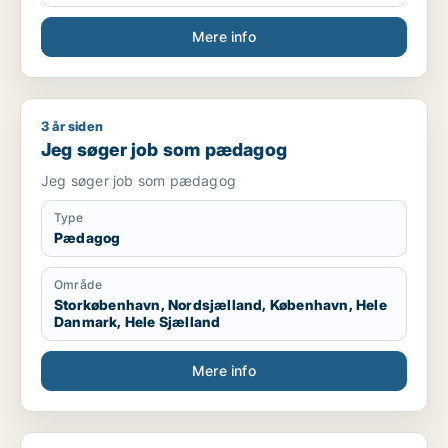
Mere info
3 år siden
Jeg søger job som pædagog
Jeg søger job som pædagog
Jeg søger job som pædagog
Type
Pædagog
Område
Storkøbenhavn, Nordsjælland, København, Hele
Danmark, Hele Sjælland
Mere info