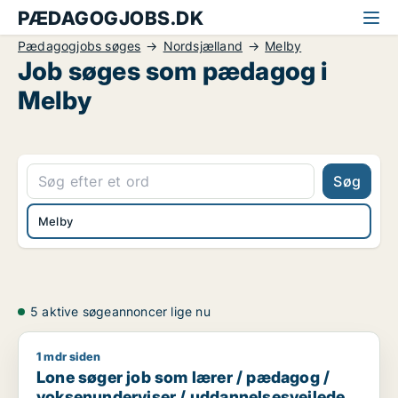
PÆDAGOGJOBS.DK
Pædagogjobs søges
Nordsjælland
Melby
Job søges som pædagog i
Melby
Søg
Melby
5 aktive søgeannoncer lige nu
1 mdr siden
Lone søger job som lærer / pædagog / voksenunderviser / ud
Lone søger job som lærer / pædagog /
voksenunderviser / uddannelsesvejleder /