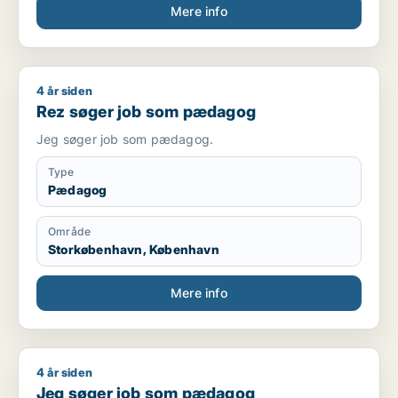
Mere info
4 år siden
Rez søger job som pædagog
Rez søger job som pædagog
Jeg søger job som pædagog.
Type
Pædagog
Område
Storkøbenhavn, København
Mere info
4 år siden
Jeg søger job som pædagog
Jeg søger job som pædagog