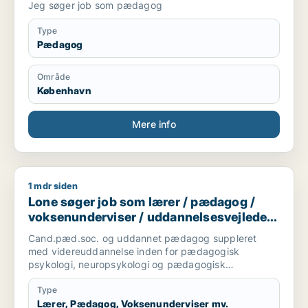
Jeg søger job som pædagog
Type
Pædagog
Område
København
Mere info
1 mdr siden
Lone søger job som lærer / pædagog / voksenunderviser / ud
Lone søger job som lærer / pædagog /
voksenunderviser / uddannelsesvejleder /
karriererådgiver
Cand.pæd.soc. og uddannet pædagog suppleret
med videreuddannelse inden for pædagogisk
psykologi, neuropsykologi og pædagogisk
intervention. Har mange års erfaring med
undervisning, vejledning og facilitering af lærings- og
Type
udviklingsprocesser for både børn, unge og
Lærer, Pædagog, Voksenunderviser mv.