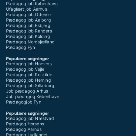
Pædagog job København
Ufaglært job Aarhus
Pædagog job Odense
Pædagog job Aalborg
Pædagog job Esbjerg
Pædagog job Randers
Pædagog job Kolding
Pædagog Nordsjælland
Pædagog Fyn
Populære søgninger
Pædagog job Horsens
Pædagog job Vejle
Pædagog job Roskilde
Pædagog job Herning
Pædagog job Silkeborg
Job pædagog Århus
Job pædagog København
Pædagogjob Fyn
Populære søgninger
Pædagog job Næstved
Pædagog Horsens
Pædagog Aarhus
Pædagog i udlandet