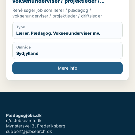
voksenunderviser / projektleder /
driftsleder
René søger job som lærer / pædagog /
voksenunderviser / projektleder / driftsleder
Type
Lærer, Pædagog, Voksenunderviser mv.
Område
Sydjylland
Mere info
Pædagogjobs.dk
c/o Jobsearch.dk
Mynstersvej 3, Frederiksberg
support@jobsearch.dk