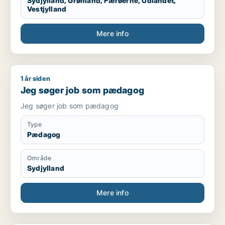
Sydjylland, Grønland, Færøerne, Udlandet,
Vestjylland
Mere info
1 år siden
Jeg søger job som pædagog
Jeg søger job som pædagog
Jeg søger job som pædagog
Type
Pædagog
Område
Sydjylland
Mere info