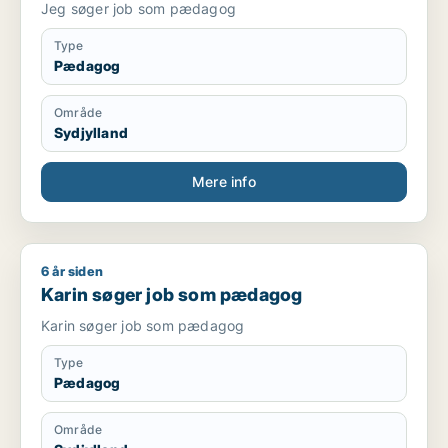
Jeg søger job som pædagog
Type
Pædagog
Område
Sydjylland
Mere info
6 år siden
Karin søger job som pædagog
Karin søger job som pædagog
Karin søger job som pædagog
Type
Pædagog
Område