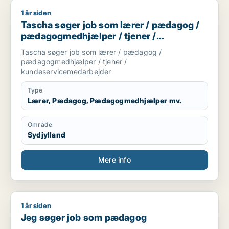
1 år siden
Tascha søger job som lærer / pædagog / pædagogmedhjælpe
Tascha søger job som lærer / pædagog /
pædagogmedhjælper / tjener /
kundeservicemedarbejder
Tascha søger job som lærer / pædagog /
pædagogmedhjælper / tjener /
kundeservicemedarbejder
Type
Lærer, Pædagog, Pædagogmedhjælper mv.
Område
Sydjylland
Mere info
1 år siden
Jeg søger job som pædagog
Jeg søger job som pædagog