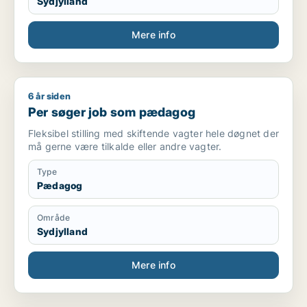
Sydjylland
Mere info
6 år siden
Per søger job som pædagog
Per søger job som pædagog
Fleksibel stilling med skiftende vagter hele døgnet der
må gerne være tilkalde eller andre vagter.
Type
Pædagog
Område
Sydjylland
Mere info