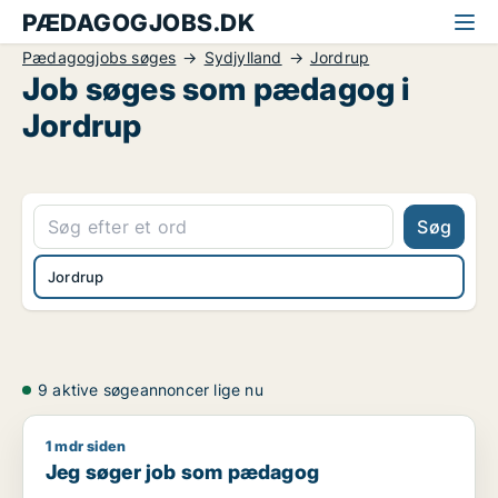
PÆDAGOGJOBS.DK
Pædagogjobs søges
Sydjylland
Jordrup
Job søges som pædagog i
Jordrup
Søg
Jordrup
9 aktive søgeannoncer lige nu
1 mdr siden
Jeg søger job som pædagog
Jeg søger job som pædagog