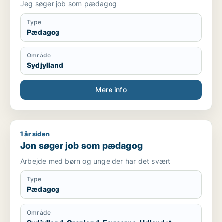
Jeg søger job som pædagog
Type
Pædagog
Område
Sydjylland
Mere info
1 år siden
Jon søger job som pædagog
Jon søger job som pædagog
Arbejde med børn og unge der har det svært
Type
Pædagog
Område