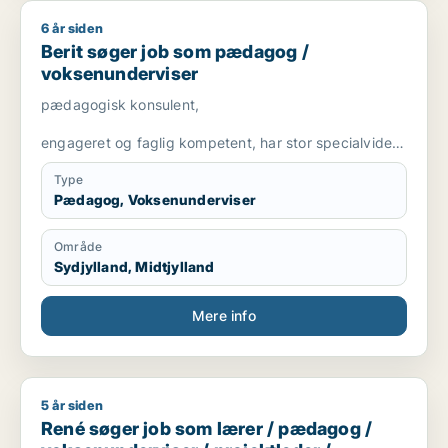
6 år siden
Berit søger job som pædagog / voksenunderviser
Berit søger job som pædagog /
voksenunderviser
pædagogisk konsulent,
engageret og faglig kompetent, har stor specialviden
og er fleksibel
Type
Pædagog, Voksenunderviser
Område
Sydjylland, Midtjylland
Mere info
5 år siden
René søger job som lærer / pædagog / voksenunderviser / pro
René søger job som lærer / pædagog /