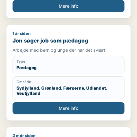
Mere info
Kompetencer
Kørekort kategori B
Mødestabil
Ansvarsbevidst
1 år siden
Jon søger job som pædagog
Hurtig til at lære nye arbejdsopgaver
Jon søger job som pædagog
Trives med fysisk arbejde
Kan arbejde selvstændigt og i teams
Arbejde med børn og unge der har det svært
Fleksibel i forhold til arbejdstider
Type
Sprog
Pædagog
Dansk – flydende
Område
Engelsk – grundlæggende/godt niveau
Sydjylland, Grønland, Færøerne, Udlandet,
Vestjylland
Mere info
2 mdr siden
Carsten søger job som sælger / pædagog / maskintekniker