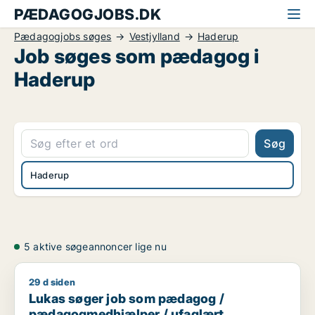
PÆDAGOGJOBS.DK
Pædagogjobs søges
Vestjylland
Haderup
Job søges som pædagog i
Haderup
Søg
Haderup
5 aktive søgeannoncer lige nu
29 d siden
Lukas søger job som pædagog / pædagogmedhjælper / ufa
Lukas søger job som pædagog /
pædagogmedhjælper / ufaglært