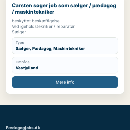
Carsten søger job som sælger / pædagog
/ maskintekniker
beskyttet beskæftigelse
Vedligeholdstekniker / reparatør
Sælger
Type
Sælger, Pædagog, Maskintekniker
Område
Vestjylland
Mere info
Pædagogjobs.dk