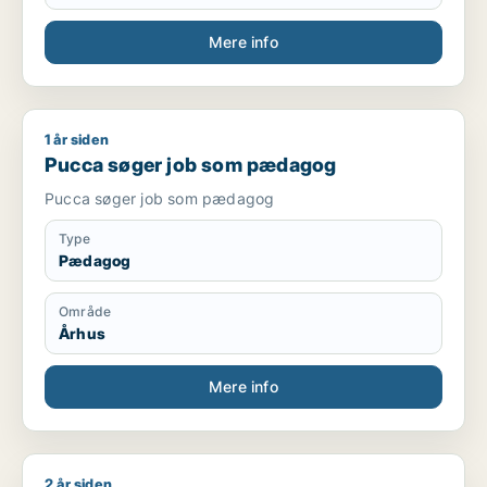
Mere info
1 år siden
Pucca søger job som pædagog
Pucca søger job som pædagog
Pucca søger job som pædagog
Type
Pædagog
Område
Århus
Mere info
2 år siden
Jeg søger job som pædagog / pædagogmedhjælper / ufagl