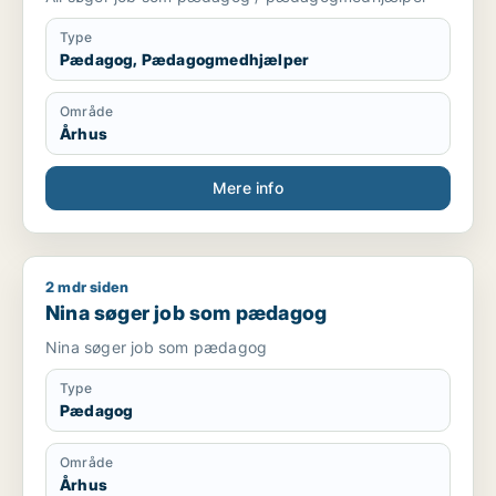
Type
Pædagog, Pædagogmedhjælper
Område
Århus
Mere info
2 mdr siden
Nina søger job som pædagog
Nina søger job som pædagog
Nina søger job som pædagog
Type
Pædagog
Område
Århus