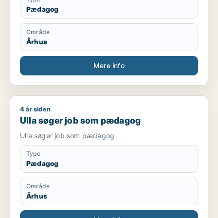
Pædagog
Område
Århus
Mere info
4 år siden
Ulla søger job som pædagog
Ulla søger job som pædagog
Ulla søger job som pædagog
Type
Pædagog
Område
Århus