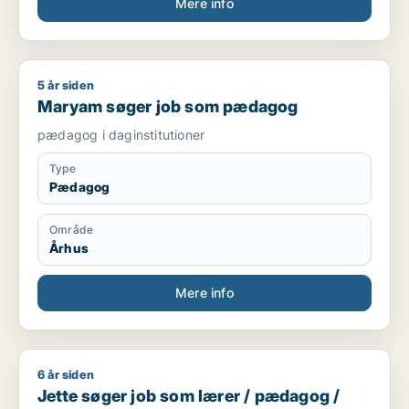
Mere info
5 år siden
Maryam søger job som pædagog
Maryam søger job som pædagog
pædagog i daginstitutioner
Type
Pædagog
Område
Århus
Mere info
6 år siden
Jette søger job som lærer / pædagog / voksenunderviser
Jette søger job som lærer / pædagog /