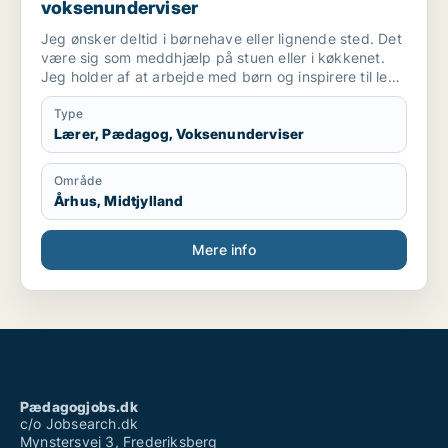
voksenunderviser
Jeg ønsker deltid i børnehave eller lignende sted. Det
være sig som meddhjælp på stuen eller i køkkenet.
Jeg holder af at arbejde med børn og inspirere til leg
og social interaktion. Og at indgå i samarbejde
omkring at skabe optimalt miljø for børnene ..og
Type
personale. Også praktiske præcise opgaver har jeg
Lærer, Pædagog, Voksenunderviser
det godt med.
Område
Århus, Midtjylland
Mere info
Pædagogjobs.dk
c/o Jobsearch.dk
Mynstersvej 3, Frederiksberg