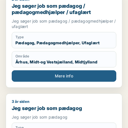
Jeg søger job som pædagog /
pædagogmedhjælper / ufaglært
Jeg søger job som pædagog / pædagogmedhjælper /
ufaglært
Type
Pædagog, Pædagogmedhjælper, Ufaglært
Område
Århus, Midt-og Vestsjælland, Midtjylland
Mere info
3 år siden
Jeg søger job som pædagog
Jeg søger job som pædagog
Jeg søger job som pædagog
Type