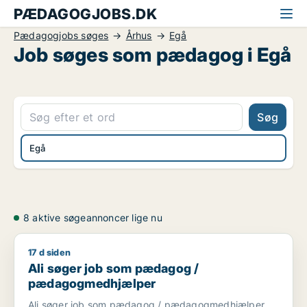
PÆDAGOGJOBS.DK
Pædagogjobs søges
Århus
Egå
Job søges som pædagog i Egå
Søg
Egå
8 aktive søgeannoncer lige nu
17 d siden
Ali søger job som pædagog / pædagogmedhjælper
Ali søger job som pædagog /
pædagogmedhjælper
Ali søger job som pædagog / pædagogmedhjælper