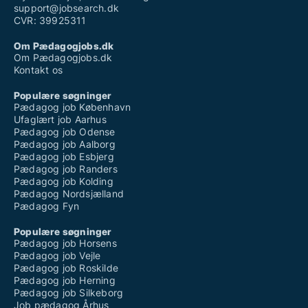
support@jobsearch.dk
CVR: 39925311
Om Pædagogjobs.dk
Om Pædagogjobs.dk
Kontakt os
Populære søgninger
Pædagog job København
Ufaglært job Aarhus
Pædagog job Odense
Pædagog job Aalborg
Pædagog job Esbjerg
Pædagog job Randers
Pædagog job Kolding
Pædagog Nordsjælland
Pædagog Fyn
Populære søgninger
Pædagog job Horsens
Pædagog job Vejle
Pædagog job Roskilde
Pædagog job Herning
Pædagog job Silkeborg
Job pædagog Århus