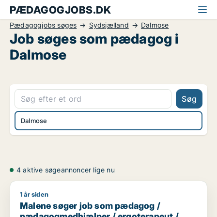
PÆDAGOGJOBS.DK
Pædagogjobs søges
Sydsjælland
Dalmose
Job søges som pædagog i
Dalmose
Søg
Dalmose
4 aktive søgeannoncer lige nu
1 år siden
Malene søger job som pædagog / pædagogmedhjælper / erg
Malene søger job som pædagog /
pædagogmedhjælper / ergoterapeut /