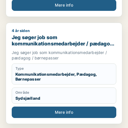
Mere info
4 år siden
Jeg søger job som kommunikationsmedarbejder / pædagog 
Jeg søger job som
kommunikationsmedarbejder / pædagog
/ børnepasser
Jeg søger job som kommunikationsmedarbejder /
pædagog / børnepasser
Type
Kommunikationsmedarbejder, Pædagog,
Børnepasser
Område
Sydsjælland
Mere info