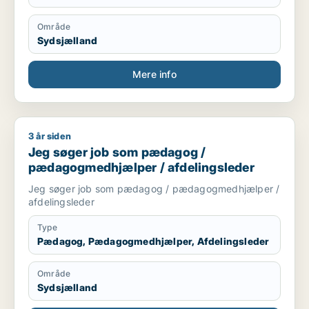
Område
Sydsjælland
Mere info
3 år siden
Jeg søger job som pædagog / pædagogmedhjælper / afdeli
Jeg søger job som pædagog /
pædagogmedhjælper / afdelingsleder
Jeg søger job som pædagog / pædagogmedhjælper /
afdelingsleder
Type
Pædagog, Pædagogmedhjælper, Afdelingsleder
Område
Sydsjælland