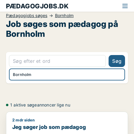
PÆDAGOGJOBS.DK
Pædagogjobs søges
Bornholm
Job søges som pædagog på
Bornholm
Søg
Bornholm
1 aktive søgeannoncer lige nu
2 mdr siden
Jeg søger job som pædagog
Jeg søger job som pædagog