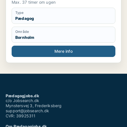
Max. 37 timer om ugen
Type
Pædagog
Område
Bornholm
Mere info
Pædagogjobs.dk
c/o Jobsearch.dk
Mynstersvej 3, Frederiksberg
support@jobsearch.dk
CVR: 39925311
Om Pædagogjobs.dk