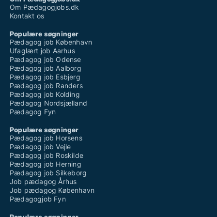
Om Pædagogjobs.dk
Kontakt os
Populære søgninger
Pædagog job København
Ufaglært job Aarhus
Pædagog job Odense
Pædagog job Aalborg
Pædagog job Esbjerg
Pædagog job Randers
Pædagog job Kolding
Pædagog Nordsjælland
Pædagog Fyn
Populære søgninger
Pædagog job Horsens
Pædagog job Vejle
Pædagog job Roskilde
Pædagog job Herning
Pædagog job Silkeborg
Job pædagog Århus
Job pædagog København
Pædagogjob Fyn
Populære søgninger