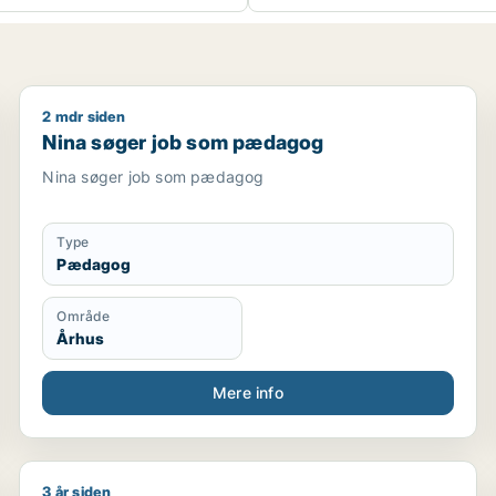
2 mdr siden
r
Nina søger job som pædagog
Nina søger job som pædagog
Nina søger job som pædagog
Type
Pædagog
Område
Århus
Mere info
3 år siden
r / ufaglært
Jeg søger job som pædagog