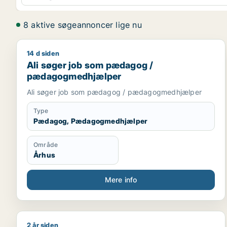
8 aktive søgeannoncer lige nu
14 d siden
Ali søger job som pædagog / pædagogmedhjælpe
Ali søger job som pædagog /
pædagogmedhjælper
Ali søger job som pædagog / pædagogmedhjælper
Type
Pædagog, Pædagogmedhjælper
Område
Århus
Mere info
2 år siden
Jeg søger job som pædagog / pædagogmedhjælpe