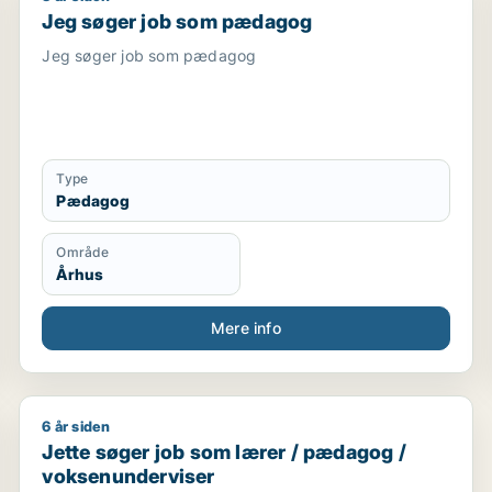
Jeg søger job som pædagog
Jeg søger job som pædagog
Type
Pædagog
Område
Århus
Mere info
6 år siden
Jette søger job som lærer / pædagog / voksenunder
Jette søger job som lærer / pædagog /
voksenunderviser