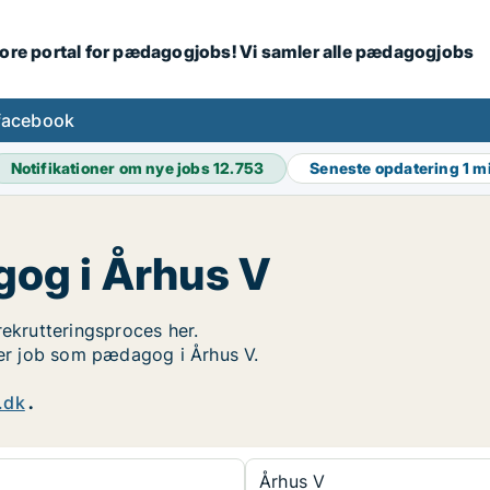
tore portal for pædagogjobs! Vi samler alle pædagogjobs
facebook
Notifikationer om nye jobs
12.753
Seneste opdatering
1 m
og i Århus V
rekrutteringsproces her.
øger job som pædagog i Århus V.
.dk
.
Århus V