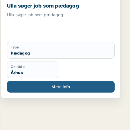
Ulla søger job som pædagog
Ulla søger job som pædagog
Type
Pædagog
Område
Århus
Mere info
viser