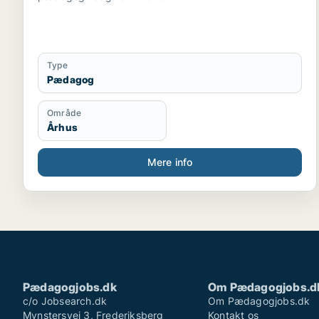
Type
Pædagog
Område
Århus
Mere info
Pædagogjobs.dk
Om Pædagogjobs.d
c/o Jobsearch.dk
Om Pædagogjobs.dk
Mynstersvej 3, Frederiksberg
Kontakt os