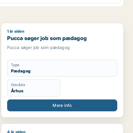
1 år siden
Pucca søger job som pædagog
Pucca søger job som pædagog
Pucca søger job som pædagog
Type
Pædagog
Område
Århus
Mere info
4 år siden
Ulla søger job som pædagog