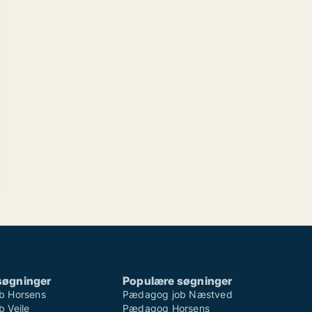
søgninger
Populære søgninger
b Horsens
Pædagog job Næstved
 Vejle
Pædagog Horsens