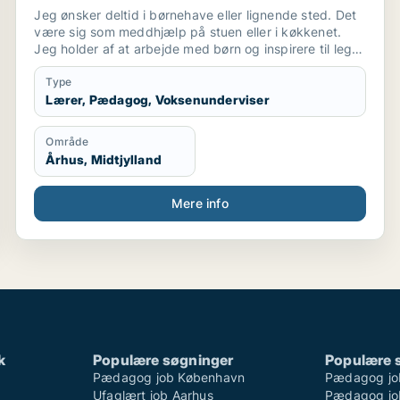
Jeg ønsker deltid i børnehave eller lignende sted. Det
være sig som meddhjælp på stuen eller i køkkenet.
Jeg holder af at arbejde med børn og inspirere til leg
og social interaktion. Og at indgå i samarbejde
omkring at skabe optimalt miljø for børnene ..og
Type
personale. Også praktiske præcise opgaver har jeg
Lærer, Pædagog, Voksenunderviser
det godt med.
Område
Århus, Midtjylland
Mere info
k
Populære søgninger
Populære 
Pædagog job København
Pædagog jo
Ufaglært job Aarhus
Pædagog job