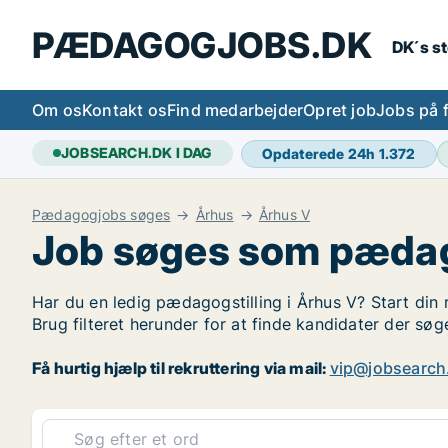
PÆDAGOGJOBS.DK
DK´s s
Om os
Kontakt os
Find medarbejder
Opret job
Jobs på 
JOBSEARCH.DK I DAG
Opdaterede 24h
1.372
Pædagogjobs søges
Århus
Århus V
Job søges som pædag
Har du en ledig pædagogstilling i Århus V? Start din 
Brug filteret herunder for at finde kandidater der s
Få hurtig hjælp til rekruttering via mail:
vip@jobsearch