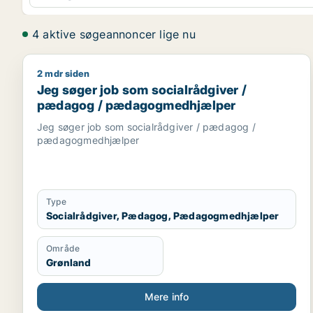
4 aktive søgeannoncer lige nu
2 mdr siden
Jeg søger job som socialrådgiver / pædagog / 
Jeg søger job som socialrådgiver /
pædagog / pædagogmedhjælper
Jeg søger job som socialrådgiver / pædagog /
pædagogmedhjælper
Type
Socialrådgiver, Pædagog, Pædagogmedhjælper
Område
Grønland
Mere info