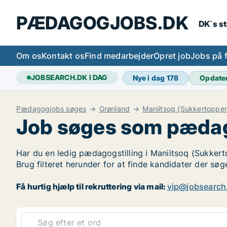
PÆDAGOGJOBS.DK
DK´s s
Om os
Kontakt os
Find medarbejder
Opret job
Jobs på 
JOBSEARCH.DK I DAG
Nye i dag
178
Opdate
Pædagogjobs søges
Grønland
Maniitsoq (Sukkertoppe
Job søges som pædag
Har du en ledig pædagogstilling i Maniitsoq (Sukkert
Brug filteret herunder for at finde kandidater der s
Få hurtig hjælp til rekruttering via mail:
vip@jobsearch