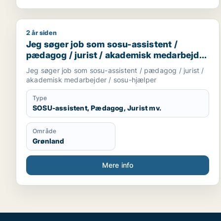
2 år siden
Jeg søger job som sosu-assistent / pædagog / jur
Jeg søger job som sosu-assistent /
pædagog / jurist / akademisk medarbejder
/ sosu-hjælper
Jeg søger job som sosu-assistent / pædagog / jurist /
akademisk medarbejder / sosu-hjælper
Type
SOSU-assistent, Pædagog, Jurist mv.
Område
Grønland
Mere info