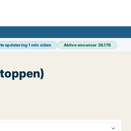
te opdatering
1 min siden
Aktive annoncer
36.176
rtoppen)