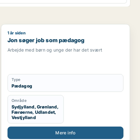
1 år siden
rnalist / kulturmedarbejder / lærer / pædagog
Jon søger job som pædagog
Jon søger job som pædagog
Arbejde med børn og unge der har det svært
Type
Pædagog
Område
Sydjylland, Grønland,
Færøerne, Udlandet,
Vestjylland
Mere info