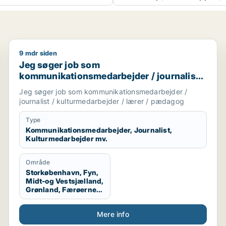
9 mdr siden
pædagogmedhjælper
Jeg søger job som kommunikationsmedarbejder / jou
Jeg søger job som
kommunikationsmedarbejder / journalist /
kulturmedarbejder / lærer / pædagog
Jeg søger job som kommunikationsmedarbejder /
journalist / kulturmedarbejder / lærer / pædagog
Type
Kommunikationsmedarbejder, Journalist,
Kulturmedarbejder mv.
Område
Storkøbenhavn, Fyn,
Midt-og Vestsjælland,
Grønland, Færøerne,
Udlandet
Mere info