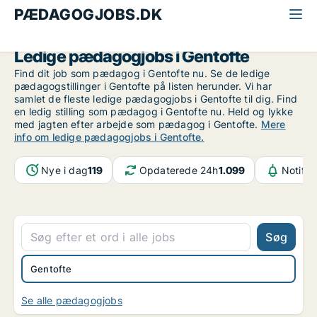
PÆDAGOGJOBS.DK
Alle pædagogjobs
Nordsjælland
Gentofte
Ledige pædagogjobs i Gentofte
Find dit job som pædagog i Gentofte nu. Se de ledige
pædagogstillinger i Gentofte på listen herunder. Vi har
samlet de fleste ledige pædagogjobs i Gentofte til dig. Find
en ledig stilling som pædagog i Gentofte nu. Held og lykke
med jagten efter arbejde som pædagog i Gentofte.
Mere
info om ledige pædagogjobs i Gentofte.
Nye i dag
119
Opdaterede 24h
1.099
Notifik
Søg
Gentofte
Se alle pædagogjobs