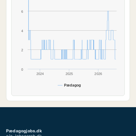
6
4
2
0
2024
2025
2026
Pædagog
Pædagogjobs.dk
c/o Jobsearch.dk